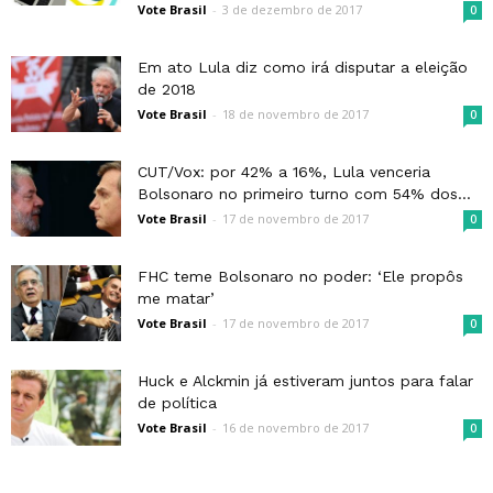
Vote Brasil
-
3 de dezembro de 2017
0
Em ato Lula diz como irá disputar a eleição
de 2018
Vote Brasil
-
18 de novembro de 2017
0
CUT/Vox: por 42% a 16%, Lula venceria
Bolsonaro no primeiro turno com 54% dos...
Vote Brasil
-
17 de novembro de 2017
0
FHC teme Bolsonaro no poder: ‘Ele propôs
me matar’
Vote Brasil
-
17 de novembro de 2017
0
Huck e Alckmin já estiveram juntos para falar
de política
Vote Brasil
-
16 de novembro de 2017
0