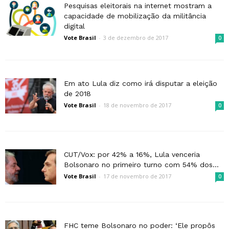
Pesquisas eleitorais na internet mostram a
capacidade de mobilização da militância
digital
Vote Brasil
-
3 de dezembro de 2017
0
Em ato Lula diz como irá disputar a eleição
de 2018
Vote Brasil
-
18 de novembro de 2017
0
CUT/Vox: por 42% a 16%, Lula venceria
Bolsonaro no primeiro turno com 54% dos...
Vote Brasil
-
17 de novembro de 2017
0
FHC teme Bolsonaro no poder: ‘Ele propôs