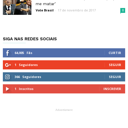
me matar’
Vote Brasil
-
17 de novembro de 2017
0
SIGA NAS REDES SOCIAIS
64,005
Fãs
CURTIR
1
Seguidores
SEGUIR
366
Seguidores
SEGUIR
1
Inscritos
INSCREVER
Advertisment