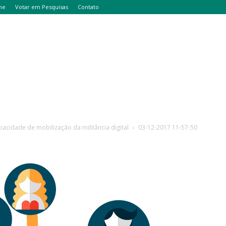
me
Votar em Pesquisas
Contato
pacidade de mobilização da militância digital
03-12-2017 11-57-50