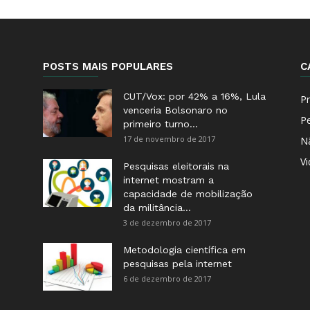
POSTS MAIS POPULARES
C
CUT/Vox: por 42% a 16%, Lula
Pr
venceria Bolsonaro no
P
primeiro turno...
17 de novembro de 2017
N
V
Pesquisas eleitorais na
internet mostram a
capacidade de mobilização
da militância...
3 de dezembro de 2017
Metodologia científica em
pesquisas pela internet
6 de dezembro de 2017