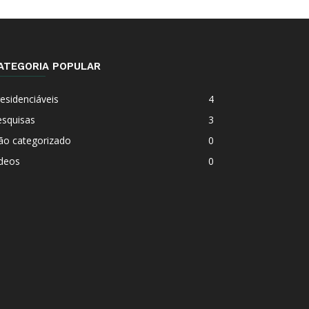
ATEGORIA POPULAR
esidenciáveis
4
esquisas
3
ão categorizado
0
ideos
0