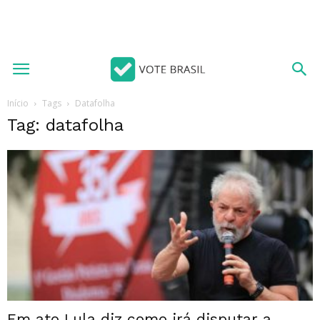
Início
Tags
Datafolha
Tag: datafolha
Em ato Lula diz como irá disputar a